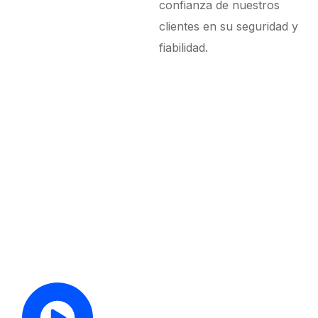
confianza de nuestros
clientes en su seguridad y
fiabilidad.
Descubre cómo transformamos tus espacios con
precisión, eficiencia
Instalación Profesional
de Ventanas de Calidad